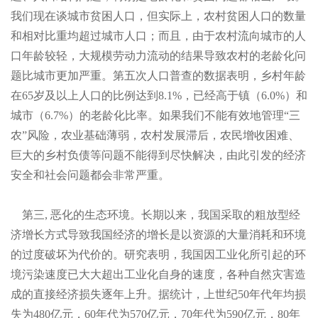
我们现在谈城市贫困人口，但实际上，农村贫困人口的数量
和相对比重均超过城市人口；而且，由于农村流向城市的人
口年龄较轻，大规模劳动力流动的结果导致农村的老龄化问
题比城市更加严重。第五次人口普查的数据表明，乡村年龄
在
65岁及以上人口的比例达到
8.1%，已经高于镇（
6.0%）和
城市（
6.7%）的老龄化比率。如果我们不能有效地管理“三
农”风险，农业基础薄弱，农村发展滞后，农民增收困难、
巨大的乡村负债等问题不能得到尽快解决，由此引发的经济
安全和社会问题都会非常严重。
第三
, 恶化的生态环境。长期以来，我国采取的粗放型经
济增长方式导致我国经济的增长是以资源的大量消耗和环境
的过度破坏为代价的。研究表明，我国因工业化所引起的环
境污染速度已大大超出工业化自身的速度，各种自然灾害造
成的直接经济损失逐年上升。据统计，上世纪
50年代年均损
失为
480亿元，
60年代为
570亿元，
70年代为
590亿元，
80年