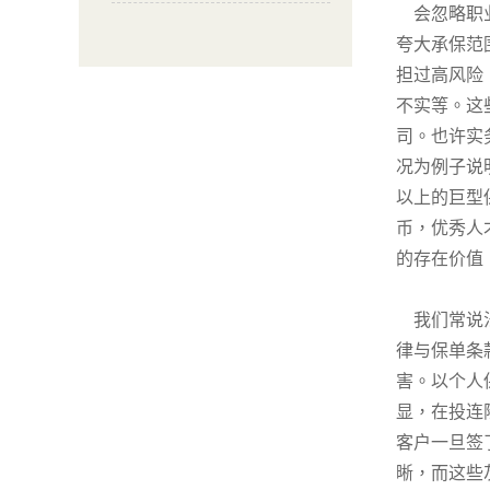
会忽略职
夸大承保范
担过高风险
不实等。这
司。也许实
况为例子说
以上的巨型
币，优秀人
的存在价值
我们常说
律与保单条
害。以个人
显，在投连
客户一旦签
晰，而这些