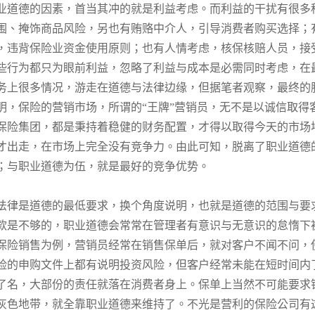
业道德的因素，首当其冲的就是利益考虑。而利益的干扰有很多
围、掩饰商品风险，另也有贿赂中介人，引导消费者购买选择；
，违背保险业资金使用原则；也有人情考虑，核保核赔人员，接
些行为都只为眼前利益，忽略了利益与成本是必需同时考虑，在
务上很多情况，游走在道德与法律边缘，但据笔者观察，最终的
明，保险的营销市场，所谓的“王牌”营销员，无不是以诚信取得
保险集团，都是秉持着稳健的财务配置，才得以取得今天的市场
才出走，在市场上完全没有竞争力。由此可知，脱离了职业道德
；与职业道德为伍，就是最好的竞争优势。
法律是道德的最低要求，换个角度说明，也就是道德的范围与要
款是不够的，职业道德会常常在管理者有意识与无意识的怠惰下
保险销售为例，营销员经常在销售保单后，就对客户不闻不问，
险的申购文件上都有说明投资风险，但客户经常未能在短时间内
了名，大部份的责任就落在消费者身上。保单上当然不可能要求
灰色地带，就全靠职业道德来维持了。不光是营利的保险公司有