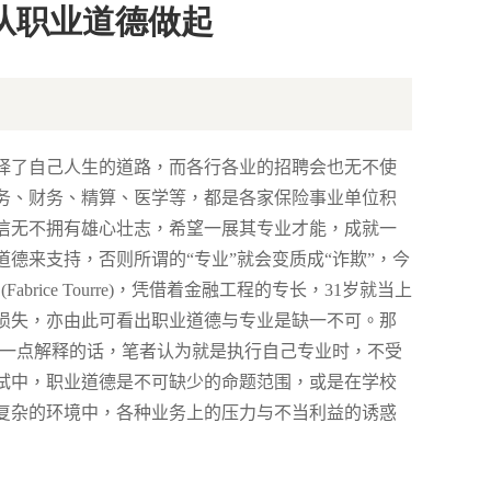
从职业道德做起
择了自己人生的道路，而各行各业的招聘会也无不使
务、财务、精算、医学等，都是各家保险事业单位积
信无不拥有雄心壮志，希望一展其专业才能，成就一
德来支持，否则所谓的“专业”就会变质成“诈欺”，今
雷
(Fabrice Tourre)
，凭借着金融工程的专长，
31
岁就当上
损失，亦由此可看出职业道德与专业是缺一不可。那
一点解释的话，笔者认为就是执行自己专业时，不受
试中，职业道德是不可缺少的命题范围，或是在学校
复杂的环境中，各种业务上的压力与不当利益的诱惑