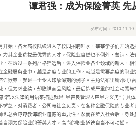
谭君强：成为保险菁英 先
发布时间：2010-11-10
月开始，各大高校陆续进入了校园招聘旺季，莘莘学子们开始选
，为其企业选拔最优秀的人才。保险业自然也不例外，营销、法
业。在透过一系列严格筛选后，进入保险业各个领域的新人，相
在金融服务业中，越是高度专业的工
作，就越是需要高度的职业道
盛诈欺案，就是一个令人印象深刻的例子。主角法布里斯
?
图尔
裁，但为求业绩，却隐瞒商品风险，最后造成严重的社会动荡与
德
?
若以法律的用语来描述就是
“
尽善良管理人应尽之义务
”
；具体
不懈怠，对消费者、公司与社会负责。在各种金融保险的专业考
师也总会谆谆教诲职业道德的重要性。然而在步入社会后，身处
若自诩为保险业的菁英人才，高尚的职业道德自当不可动摇。