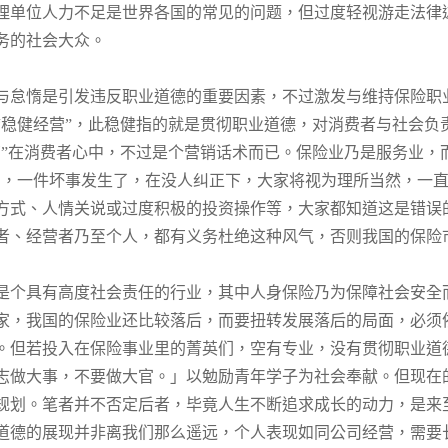
理单位人力不足是世界各国的常见的问题，但过度轻视游走法律
务的社会大众。
与怠惰是引发违反职业道德的重要因素，不过激发与维持保险职
“稳健经营”，此稳健指的就是贯彻职业道德，对消费者与社会负
营”在消费者心中，不过是个营销话术而已。保险业乃是服务业，
到，一件坏事发生了，在没人纠正下，大家将视为理所当然，一
方式、人情关说或过度积极的投资操作等，大家都知道这是错误
者、经营者乃至个人，都有义务杜绝这种风气，否则我国的保险
是个具有高度社会责任的行业，其中人身保险乃为保障社会安全
家，我国的保险业还比较落后，而要扭转发展落后的局面，必须
。但若投入在保险事业里的菁英们，空有专业，没有贯彻职业道
志做大事，不要做大官。」以勉励青年学子为社会奉献。但现在
规划。笔者并不否定后者，毕竟人生不断追求成长的动力，是来
道德的展现并非离我们那么遥远，个人表现如同公司经营，需要