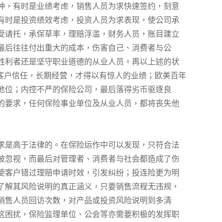
种，有时是业绩考虑，销售人员为求快速签约，刻意
有时是投资绩效考虑，投资人员为求表现，使公司承
受请托，承保草率，理赔浮滥，财务人员，账目建立
最后往往付出重大的成本，伤害自己、消费者与公
胜利者还是坚守职业道德的从业人员。再以上述的状
客户信任，长期经营，才得以有惊人的业绩；欧美百年
地位；内控不严的保险公司，最后落得劣币驱逐良
的要求，任何保险事业单位及从业人员，都将丧失他
求是高于法律的。在保险运作中可以发现，只符合法
被忽视，而最后对管理者、消费者与社会都造成了伤
使客户错过理赔申请时效，引发纠纷；投连险更为明
了解其风险说明的真正涵义，只要销售流程无违规，
销售人员回访次数，对产品或投资风险说明到多清
这困扰，保险监理单位、公会等亦需要积极的发挥职