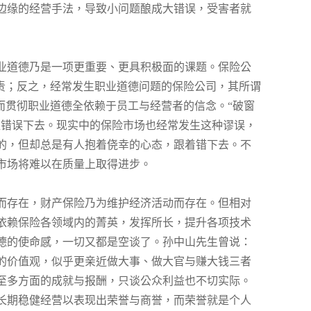
边缘的经营手法，导致小问题酿成大错误，受害者就
业道德乃是一项更重要、更具积极面的课题。保险公
责；反之，经常发生职业道德问题的保险公司，其所谓
而贯彻职业道德全依赖于员工与经营者的信念。“破窗
直错误下去。现实中的保险市场也经常发生这种谬误，
的，但却总是有人抱着侥幸的心态，跟着错下去。不
市场将难以在质量上取得进步。
而存在，财产保险乃为维护经济活动而存在。但相对
依赖保险各领域内的菁英，发挥所长，提升各项技术
德的使命感，一切又都是空谈了。孙中山先生曾说：
的价值观，似乎更亲近做大事、做大官与赚大钱三者
至多方面的成就与报酬，只谈公众利益也不切实际。
长期稳健经营以表现出荣誉与商誉，而荣誉就是个人