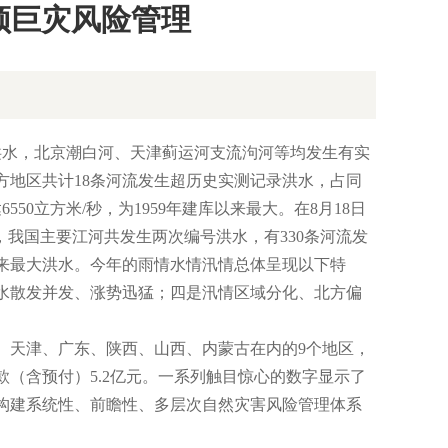
须巨灾风险管理
水，北京潮白河、天津蓟运河支流泃河等均发生有实
方地区共计18条河流发生超历史实测记录洪水，占同
50立方米/秒，为1959年建库以来最大。在8月18日
，我国主要江河共发生两次编号洪水，有330条河流发
以来最大洪水。今年的雨情水情汛情总体呈现以下特
水散发并发、涨势迅猛；四是汛情区域分化、北方偏
天津、广东、陕西、山西、内蒙古在内的9个地区，
赔款（含预付）5.2亿元。一系列触目惊心的数字显示了
构建系统性、前瞻性、多层次自然灾害风险管理体系