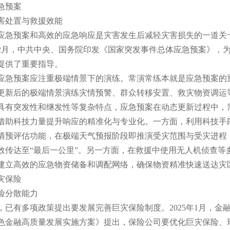
预案
处置与救援效能
预案和高效的应急响应是灾害发生后减轻灾害损失的一道关
2月，中共中央、国务院印发《国家突发事件总体应急预案》，
提供了重要指导。
预案应注重极端情景下的演练。常演常练本就是应急预案的重
更新后的极端情景演练灾情预警、群众转移安置、救灾物资调运
具有突发性和继发性等复杂特点，应急预案在动态更新过程中，需
科技力量提升响应的精准化与专业化。一方面，利用科技手段
情预评估功能，在极端天气预报阶段即推演受灾范围与受灾进程
效传达至“最后一公里”。另一方面，在救援中使用无人机侦查等
高效的应急物资储备和调配网络，确保物资精准快速送达灾
保险
分散能力
有多项政策提出要发展完善巨灾保险制度。2025年1月，金
色金融高质量发展实施方案》提出，保险公司要优化巨灾保险、