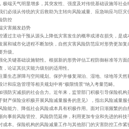
端天气明显增多，其突发性、强度及对传统基础设施等社会经
我们必须从传统的灾后救助为主转向风险减量、应急响应与巨灾
防控
灾害频发趋势
过主动干预从源头上降低灾害发生的概率或潜在损失，是成本
发展和城市化进程不断加快，自然灾害风险防范应对形势更加复
要升级。
关键基础设施韧性。根据新的形势评估工程防御标准等方面的
查，论证其抗灾能力级别的适用性。
生态屏障与空间规划。保护并修复湖泊、湿地、绿地等天然蓄
设计和应急管理等相关规划中将“极限情景”纳入考量范畴。
防灾减损的社会合力。近年来，监管部门积极引导保险机构开展
于财产保险业积极开展风险减量服务的意见》，指出风险减量服
风险能力、降低社会风险成本具有积极作用。面对日渐频繁的自
渐向事前风险管控、风险防范延伸，利用更加专业和先进的科技
付成本。保险机构的风险减量工作与其他部门的灾害防控工作紧