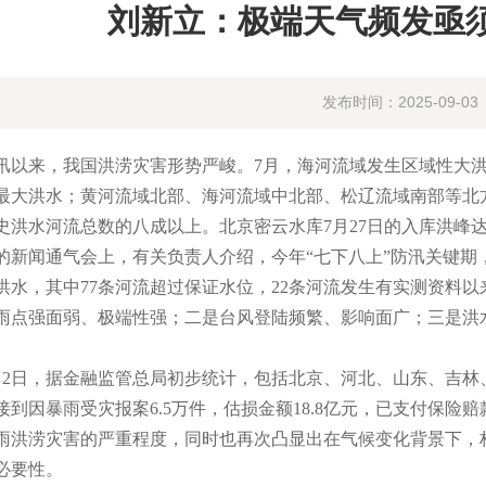
刘新立：极端天气频发亟
发布时间：2025-09-03
来，我国洪涝灾害形势严峻。7月，海河流域发生区域性大洪
最大洪水；黄河流域北部、海河流域中北部、松辽流域南部等北
洪水河流总数的八成以上。北京密云水库7月27日的入库洪峰达65
的新闻通气会上，有关负责人介绍，今年“七下八上”防汛关键期
洪水，其中77条河流超过保证水位，22条河流发生有实测资料
雨点强面弱、极端性强；二是台风登陆频繁、影响面广；三是洪
日，据金融监管总局初步统计，包括北京、河北、山东、吉林、
接到因暴雨受灾报案6.5万件，估损金额18.8亿元，已支付保险
雨洪涝灾害的严重程度，同时也再次凸显出在气候变化背景下，
必要性。