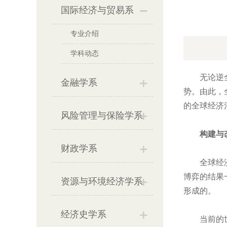
国际经济与贸易系
专业介绍
学科动态
无论逆全球
金融学系
势。由此，
的全球经济
风险管理与保险学系
构建与改革
财政学系
全球经济治
博弈的结果
资源与环境经济学系
形成的。
经济史学系
当前的世界