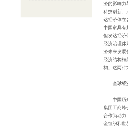
济的影响力
科技创新、
达经济体在
中国家具有
但发达经济
经济治理体
济未来发展
经济结构框
构。这两种
全球经济
中国历来主
集团工商峰
合作为动力
金组织和世