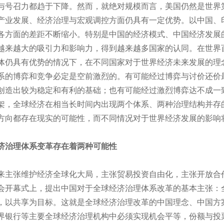
与号召力都趋于下降。然而，就绝对规模而言，美国仍然是世界
产业发展、经济治理与宏观调控方面仍具有一定优势。以中国、
各方面的差距不断缩小。特别是中国的经济模式、中国经济发展
越来越大的吸引力和影响力，得到越来越多国家的认同。在世界
体仍具有优势的情况下，在不同国家对于世界经济未来发展的理
系的博弈和竞争必定是空前激烈的。有可能经过博弈与讨价还价
创造出较为稳定和有利的基础；也有可能经过激烈博弈达不成一
架，全球经济在相当长时间内出现两个体系、两种治理结构并存
方向都存在现实的可能性，而不同情况对于世界经济发展的影响
治理体系变革存在着两种可能性
张维护经济全球化大局，主张贸易投资自由化，主张开放合作、
会开幕式上，提出中国对于全球经济治理体系改革的基本主张：
，以共享为目标。这就是全球经济治理改革的中国理念、中国方
界银行等主要全球经济治理机构中必须实现机会平等，份额与投