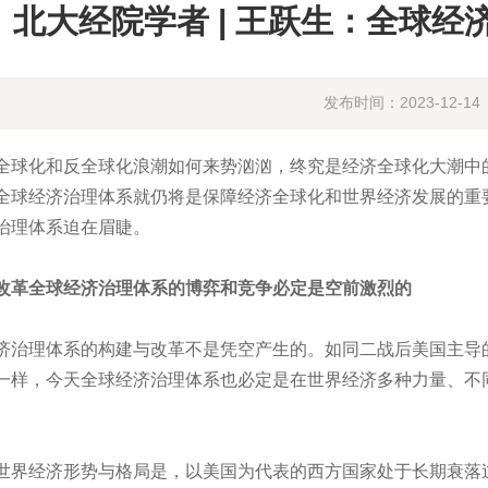
北大经院学者 | 王跃生：全球
发布时间：2023-12-14
化和反全球化浪潮如何来势汹汹，终究是经济全球化大潮中的
全球经济治理体系就仍将是保障经济全球化和世界经济发展的重
治理体系迫在眉睫。
全球经济治理体系的博弈和竞争必定是空前激烈的
理体系的构建与改革不是凭空产生的。如同二战后美国主导的
一样，今天全球经济治理体系也必定是在世界经济多种力量、不
经济形势与格局是，以美国为代表的西方国家处于长期衰落过