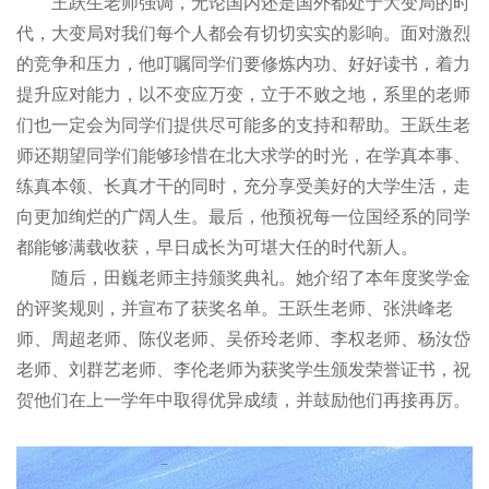
王跃生老师强调，无论国内还是国外都处于大变局的时
代，大变局对我们每个人都会有切切实实的影响。面对激烈
的竞争和压力，他叮嘱同学们要修炼内功、好好读书，着力
提升应对能力，以不变应万变，立于不败之地，系里的老师
们也一定会为同学们提供尽可能多的支持和帮助。王跃生老
师还期望同学们能够珍惜在北大求学的时光，在学真本事、
练真本领、长真才干的同时，充分享受美好的大学生活，走
向更加绚烂的广阔人生。最后，他预祝每一位国经系的同学
都能够满载收获，早日成长为可堪大任的时代新人。
随后，田巍老师主持颁奖典礼。她介绍了本年度奖学金
的评奖规则，并宣布了获奖名单。王跃生老师、张洪峰老
师、周超老师、陈仪老师、吴侨玲老师、李权老师、杨汝岱
老师、刘群艺老师、李伦老师为获奖学生颁发荣誉证书，祝
贺他们在上一学年中取得优异成绩，并鼓励他们再接再厉。