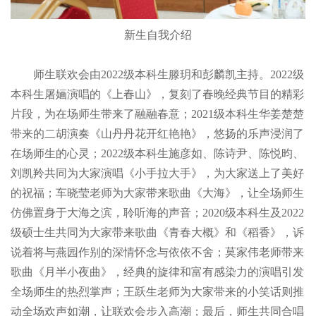
新生自我介绍
师生联欢会由2022级本科生滕玥和彭麟凯主持。2022级
本科生屠婳演唱的《上春山》，复刻了春晚经典节目的精彩
片段，为在场师生带来了融融春意；2021级本科生华姜楚楚
带来的二胡演奏《山丹丹花开红艳艳》，悠扬的乐声浸润了
在场师生的心灵；2022级本科生施彦如、陈诗尹、陈悦昀、
刘凯羚共同为大家演唱《小手拉大手》，为大家送上了美好
的祝福；车晓莹老师为大家带来歌曲《大海》，让全场师生
仿佛置身于大海之滨，聆听海的声音；2020级本科生及2022
级硕士生共同为大家带来歌曲《青春大概》和《稻香》，诉
说着将与燕园作别的深情怀念与依依不舍；莫家伟老师带来
歌曲《月半小夜曲》，经典的旋律和富有感染力的演唱引发
全场师生的热烈掌声；王跃生老师为大家带来的小笑话则推
动全场欢声如潮，让联欢会步入高潮；最后，师生共同合唱