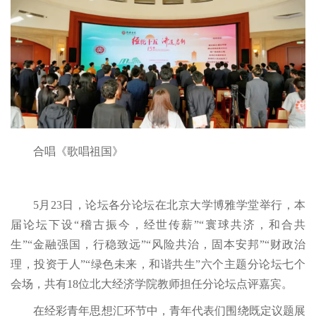
合唱《歌唱祖国》
5月23日，论坛各分论坛在北京大学博雅学堂举行，本
届论坛下设“稽古振今，经世传薪”“寰球共济，和合共
生”“金融强国，行稳致远”“风险共治，固本安邦”“财政治
理，投资于人”“绿色未来，和谐共生”六个主题分论坛七个
会场，共有18位北大经济学院教师担任分论坛点评嘉宾。
在经彩青年思想汇环节中，青年代表们围绕既定议题展