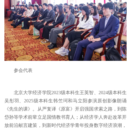
参会代表
北京大学经济学院2023级本科生王英智、2024级本科生
吴彤羽、2025级本科生韩竺珂和马立阳参演原创影像朗诵
《先生的课》。从严复译《原富》开启强国求索之路，到陈
岱孙等学术前辈立足国情教书育人；从经济学人奔赴改革开
放前沿献言建策，到新时代经济学青年投身数字经济浪潮，