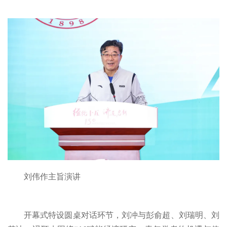
刘伟作主旨演讲
开幕式特设圆桌对话环节，刘冲与彭俞超、刘瑞明、刘