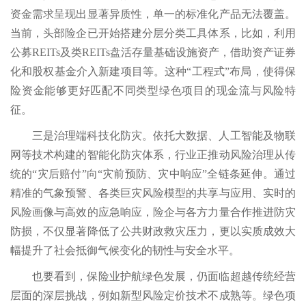
资金需求呈现出显著异质性，单一的标准化产品无法覆盖。
当前，头部险企已开始搭建分层分类工具体系，比如，利用
公募REITs及类REITs盘活存量基础设施资产，借助资产证券
化和股权基金介入新建项目等。这种“工程式”布局，使得保
险资金能够更好匹配不同类型绿色项目的现金流与风险特
征。
三是治理端科技化防灾。依托大数据、人工智能及物联
网等技术构建的智能化防灾体系，行业正推动风险治理从传
统的“灾后赔付”向“灾前预防、灾中响应”全链条延伸。通过
精准的气象预警、各类巨灾风险模型的共享与应用、实时的
风险画像与高效的应急响应，险企与各方力量合作推进防灾
防损，不仅显著降低了公共财政救灾压力，更以实质成效大
幅提升了社会抵御气候变化的韧性与安全水平。
也要看到，保险业护航绿色发展，仍面临超越传统经营
层面的深层挑战，例如新型风险定价技术不成熟等。绿色项